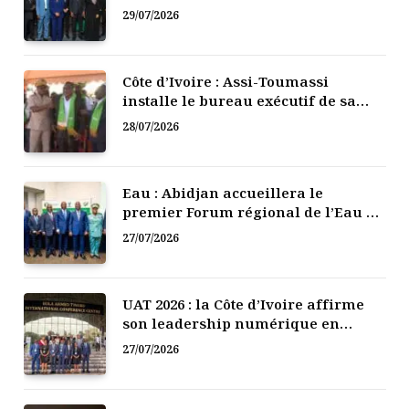
numérique de la Côte d’Ivoire
29/07/2026
Côte d’Ivoire : Assi-Toumassi
installe le bureau exécutif de sa
mutuelle de développement
28/07/2026
Eau : Abidjan accueillera le
premier Forum régional de l’Eau de
l’Afrique de l’Ouest
27/07/2026
UAT 2026 : la Côte d’Ivoire affirme
son leadership numérique en
Afrique
27/07/2026