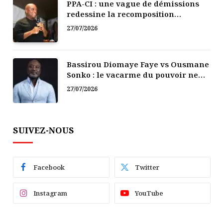
PPA-CI : une vague de démissions
redessine la recomposition
politique
27/07/2026
Bassirou Diomaye Faye vs Ousmane
Sonko : le vacarme du pouvoir ne
doit pas faire oublier les liens de la
27/07/2026
Fraternité
SUIVEZ-NOUS
Facebook
Twitter
Instagram
YouTube