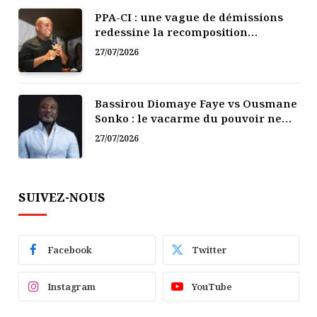
PPA-CI : une vague de démissions
redessine la recomposition
politique
27/07/2026
Bassirou Diomaye Faye vs Ousmane
Sonko : le vacarme du pouvoir ne
doit pas faire oublier les liens de la
27/07/2026
Fraternité
SUIVEZ-NOUS
Facebook
Twitter
Instagram
YouTube