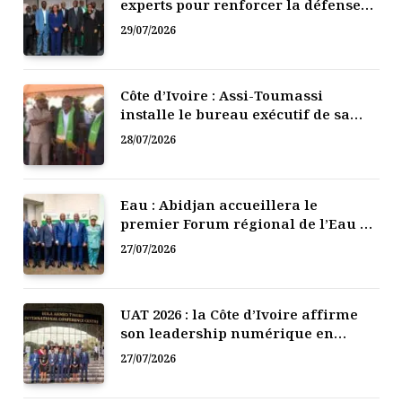
experts pour renforcer la défense
numérique de la Côte d’Ivoire
29/07/2026
Côte d’Ivoire : Assi-Toumassi
installe le bureau exécutif de sa
mutuelle de développement
28/07/2026
Eau : Abidjan accueillera le
premier Forum régional de l’Eau de
l’Afrique de l’Ouest
27/07/2026
UAT 2026 : la Côte d’Ivoire affirme
son leadership numérique en
Afrique
27/07/2026