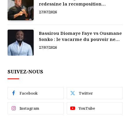
redessine la recomposition
politique
27/07/2026
Bassirou Diomaye Faye vs Ousmane
Sonko : le vacarme du pouvoir ne
doit pas faire oublier les liens de la
27/07/2026
Fraternité
SUIVEZ-NOUS
Facebook
Twitter
Instagram
YouTube