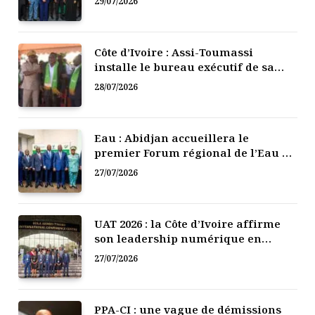
29/07/2026
Côte d’Ivoire : Assi-Toumassi
installe le bureau exécutif de sa
mutuelle de développement
28/07/2026
Eau : Abidjan accueillera le
premier Forum régional de l’Eau de
l’Afrique de l’Ouest
27/07/2026
UAT 2026 : la Côte d’Ivoire affirme
son leadership numérique en
Afrique
27/07/2026
PPA-CI : une vague de démissions