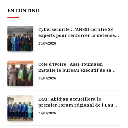
EN CONTINU
Cybersécurité : l’ANSSI certifie 88
experts pour renforcer la défense
numérique de la Côte d’Ivoire
29/07/2026
Côte d’Ivoire : Assi-Toumassi
installe le bureau exécutif de sa
mutuelle de développement
28/07/2026
Eau : Abidjan accueillera le
premier Forum régional de l’Eau de
l’Afrique de l’Ouest
27/07/2026