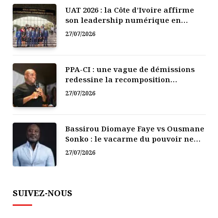
UAT 2026 : la Côte d’Ivoire affirme
son leadership numérique en
Afrique
27/07/2026
PPA-CI : une vague de démissions
redessine la recomposition
politique
27/07/2026
Bassirou Diomaye Faye vs Ousmane
Sonko : le vacarme du pouvoir ne
doit pas faire oublier les liens de la
27/07/2026
Fraternité
SUIVEZ-NOUS