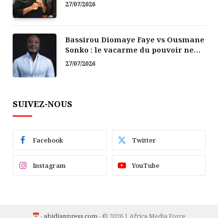
politique
27/07/2026
Bassirou Diomaye Faye vs Ousmane
Sonko : le vacarme du pouvoir ne
doit pas faire oublier les liens de la
27/07/2026
Fraternité
SUIVEZ-NOUS
Facebook
Twitter
Instagram
YouTube
-
abidjanpress.com
- © 2026 | Africa Media Force