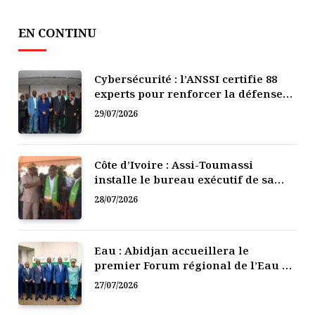
EN CONTINU
Cybersécurité : l’ANSSI certifie 88
experts pour renforcer la défense
numérique de la Côte d’Ivoire
29/07/2026
Côte d’Ivoire : Assi-Toumassi
installe le bureau exécutif de sa
mutuelle de développement
28/07/2026
Eau : Abidjan accueillera le
premier Forum régional de l’Eau de
l’Afrique de l’Ouest
27/07/2026