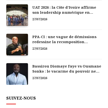
UAT 2026 : la Côte d’Ivoire affirme
son leadership numérique en
Afrique
27/07/2026
PPA-CI : une vague de démissions
redessine la recomposition
politique
27/07/2026
Bassirou Diomaye Faye vs Ousmane
Sonko : le vacarme du pouvoir ne
doit pas faire oublier les liens de la
27/07/2026
Fraternité
SUIVEZ-NOUS