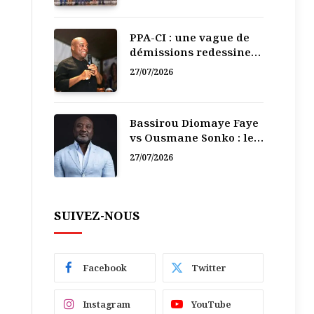
PPA-CI : une vague de
démissions redessine
la recomposition
27/07/2026
politique
Bassirou Diomaye Faye
vs Ousmane Sonko : le
vacarme du pouvoir ne
27/07/2026
doit pas faire oublier
les liens de la
Fraternité
SUIVEZ-NOUS
Facebook
Twitter
Instagram
YouTube