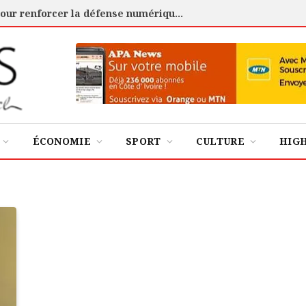
Cybersécurité : l’ANSSI certifie 88 experts pour renforcer la défense numérique de la Côte d’Ivoire
ÉCONOMIE
SPORT
CULTURE
HIG