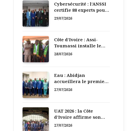
Cybersécurité : l’ANSSI
certifie 88 experts pour
renforcer la défense
29/07/2026
numérique de la Côte
d’Ivoire
Côte d’Ivoire : Assi-
Toumassi installe le
bureau exécutif de sa
28/07/2026
mutuelle de
développement
Eau : Abidjan
accueillera le premier
Forum régional de
27/07/2026
l’Eau de l’Afrique de
l’Ouest
UAT 2026 : la Côte
d’Ivoire affirme son
leadership numérique
27/07/2026
en Afrique