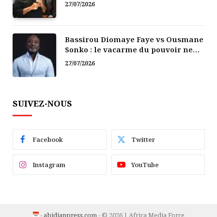
politique
27/07/2026
Bassirou Diomaye Faye vs Ousmane
Sonko : le vacarme du pouvoir ne
doit pas faire oublier les liens de la
27/07/2026
Fraternité
SUIVEZ-NOUS
Facebook
Twitter
Instagram
YouTube
-
abidjanpress.com
- © 2026 | Africa Media Force