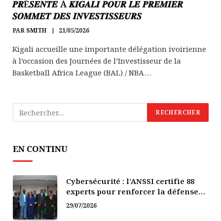
𝑷𝑹É𝑺𝑬𝑵𝑻𝑬 À 𝑲𝑰𝑮𝑨𝑳𝑰 𝑷𝑶𝑼𝑹 𝑳𝑬 𝑷𝑹𝑬𝑴𝑰𝑬𝑹
𝑺𝑶𝑴𝑴𝑬𝑻 𝑫𝑬𝑺 𝑰𝑵𝑽𝑬𝑺𝑻𝑰𝑺𝑺𝑬𝑼𝑹𝑺
PAR
SMITH
21/05/2026
Kigali accueille une importante délégation ivoirienne
à l’occasion des Journées de l’Investisseur de la
Basketball Africa League (BAL) / NBA…
EN CONTINU
Cybersécurité : l’ANSSI certifie 88
experts pour renforcer la défense
numérique de la Côte d’Ivoire
29/07/2026