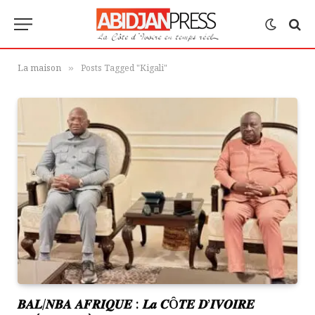
La maison
Posts Tagged "Kigali"
»
𝑩𝑨𝑳/𝑵𝑩𝑨 𝑨𝑭𝑹𝑰𝑸𝑼𝑬 : 𝑳𝒂 𝑪Ô𝑻𝑬 𝑫’𝑰𝑽𝑶𝑰𝑹𝑬