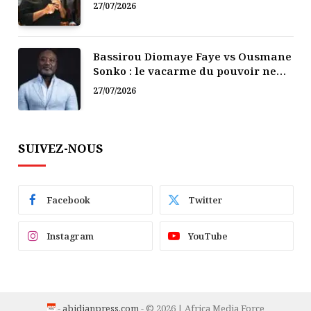
politique
27/07/2026
Bassirou Diomaye Faye vs Ousmane
Sonko : le vacarme du pouvoir ne
doit pas faire oublier les liens de la
27/07/2026
Fraternité
SUIVEZ-NOUS
Facebook
Twitter
Instagram
YouTube
-
abidjanpress.com
- © 2026 | Africa Media Force