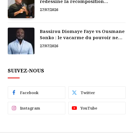
redessine la recomposition
politique
27/07/2026
Bassirou Diomaye Faye vs Ousmane
Sonko : le vacarme du pouvoir ne
doit pas faire oublier les liens de la
27/07/2026
Fraternité
SUIVEZ-NOUS
Facebook
Twitter
Instagram
YouTube