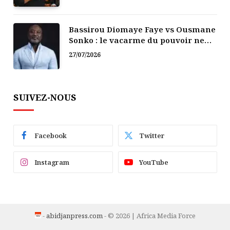
Bassirou Diomaye Faye vs Ousmane
Sonko : le vacarme du pouvoir ne
doit pas faire oublier les liens de la
27/07/2026
Fraternité
SUIVEZ-NOUS
Facebook
Twitter
Instagram
YouTube
-
abidjanpress.com
- © 2026 | Africa Media Force