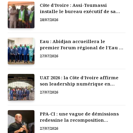
Côte d’Ivoire : Assi-Toumassi
installe le bureau exécutif de sa
mutuelle de développement
28/07/2026
Eau : Abidjan accueillera le
premier Forum régional de l’Eau de
l’Afrique de l’Ouest
27/07/2026
UAT 2026 : la Côte d’Ivoire affirme
son leadership numérique en
Afrique
27/07/2026
PPA-CI : une vague de démissions
redessine la recomposition
politique
27/07/2026