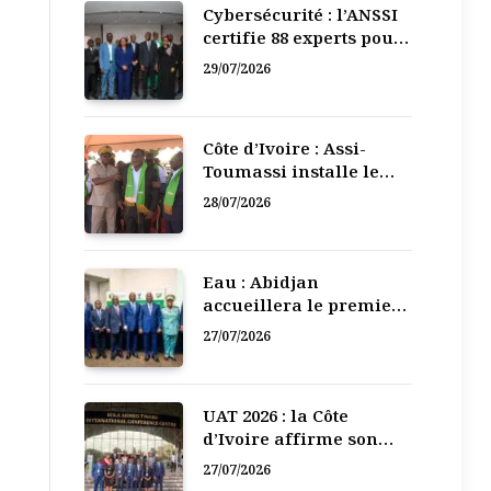
Cybersécurité : l’ANSSI
certifie 88 experts pour
renforcer la défense
29/07/2026
numérique de la Côte
d’Ivoire
Côte d’Ivoire : Assi-
Toumassi installe le
bureau exécutif de sa
28/07/2026
mutuelle de
développement
Eau : Abidjan
accueillera le premier
Forum régional de
27/07/2026
l’Eau de l’Afrique de
l’Ouest
UAT 2026 : la Côte
d’Ivoire affirme son
leadership numérique
27/07/2026
en Afrique