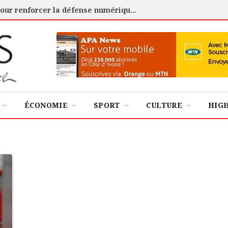
Cybersécurité : l’ANSSI certifie 88 experts pour renforcer la défense numérique de la Côte d’Ivoire
ÉCONOMIE
SPORT
CULTURE
HIG