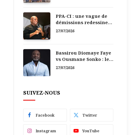
PPA-CI : une vague de
démissions redessine
la recomposition
27/07/2026
politique
Bassirou Diomaye Faye
vs Ousmane Sonko : le
vacarme du pouvoir ne
27/07/2026
doit pas faire oublier
les liens de la
Fraternité
SUIVEZ-NOUS
Facebook
Twitter
Instagram
YouTube