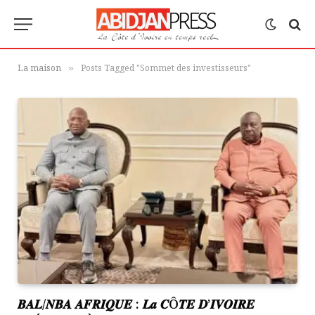
La maison
Posts Tagged "Sommet des investisseurs"
»
𝑩𝑨𝑳/𝑵𝑩𝑨 𝑨𝑭𝑹𝑰𝑸𝑼𝑬 : 𝑳𝒂 𝑪Ô𝑻𝑬 𝑫’𝑰𝑽𝑶𝑰𝑹𝑬