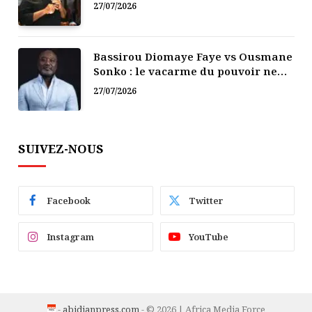
politique
27/07/2026
Bassirou Diomaye Faye vs Ousmane
Sonko : le vacarme du pouvoir ne
doit pas faire oublier les liens de la
27/07/2026
Fraternité
SUIVEZ-NOUS
Facebook
Twitter
Instagram
YouTube
-
abidjanpress.com
- © 2026 | Africa Media Force