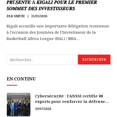
𝑷𝑹É𝑺𝑬𝑵𝑻𝑬 À 𝑲𝑰𝑮𝑨𝑳𝑰 𝑷𝑶𝑼𝑹 𝑳𝑬 𝑷𝑹𝑬𝑴𝑰𝑬𝑹
𝑺𝑶𝑴𝑴𝑬𝑻 𝑫𝑬𝑺 𝑰𝑵𝑽𝑬𝑺𝑻𝑰𝑺𝑺𝑬𝑼𝑹𝑺
PAR
SMITH
21/05/2026
Kigali accueille une importante délégation ivoirienne
à l’occasion des Journées de l’Investisseur de la
Basketball Africa League (BAL) / NBA…
EN CONTINU
Cybersécurité : l’ANSSI certifie 88
experts pour renforcer la défense
numérique de la Côte d’Ivoire
29/07/2026