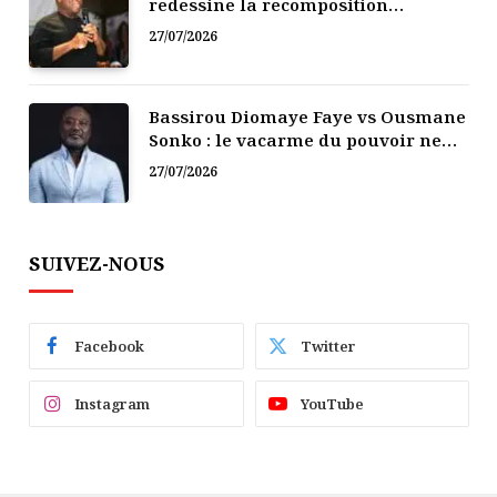
redessine la recomposition
politique
27/07/2026
Bassirou Diomaye Faye vs Ousmane
Sonko : le vacarme du pouvoir ne
doit pas faire oublier les liens de la
27/07/2026
Fraternité
SUIVEZ-NOUS
Facebook
Twitter
Instagram
YouTube