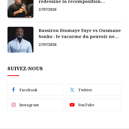
redessine la recomposition
politique
27/07/2026
Bassirou Diomaye Faye vs Ousmane
Sonko : le vacarme du pouvoir ne
doit pas faire oublier les liens de la
27/07/2026
Fraternité
SUIVEZ-NOUS
Facebook
Twitter
Instagram
YouTube