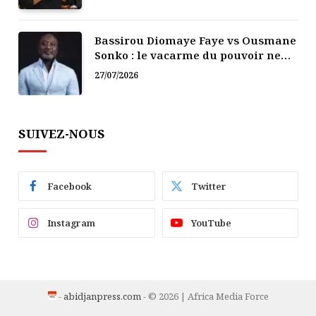
Bassirou Diomaye Faye vs Ousmane
Sonko : le vacarme du pouvoir ne
doit pas faire oublier les liens de la
27/07/2026
Fraternité
SUIVEZ-NOUS
Facebook
Twitter
Instagram
YouTube
-
abidjanpress.com
- © 2026 | Africa Media Force