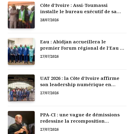
Côte d’Ivoire : Assi-Toumassi
installe le bureau exécutif de sa
mutuelle de développement
28/07/2026
Eau : Abidjan accueillera le
premier Forum régional de l’Eau de
l’Afrique de l’Ouest
27/07/2026
UAT 2026 : la Côte d’Ivoire affirme
son leadership numérique en
Afrique
27/07/2026
PPA-CI : une vague de démissions
redessine la recomposition
politique
27/07/2026