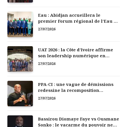
Eau : Abidjan accueillera le
premier Forum régional de l’Eau de
l’Afrique de l’Ouest
27/07/2026
UAT 2026 : la Côte d’Ivoire affirme
son leadership numérique en
Afrique
27/07/2026
PPA-CI : une vague de démissions
redessine la recomposition
politique
27/07/2026
Bassirou Diomaye Faye vs Ousmane
Sonko : le vacarme du pouvoir ne