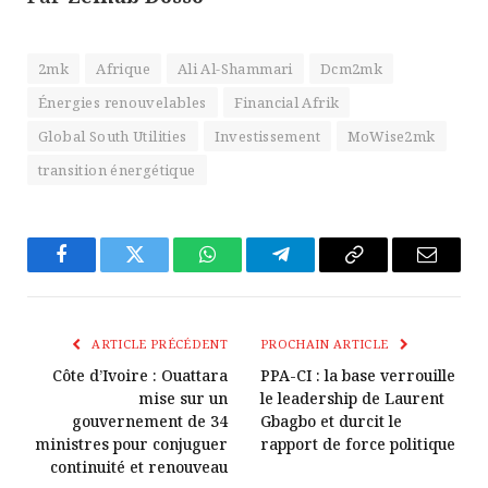
2mk
Afrique
Ali Al-Shammari
Dcm2mk
Énergies renouvelables
Financial Afrik
Global South Utilities
Investissement
MoWise2mk
transition énergétique
Facebook
Twitter
WhatsApp
Télégramme
Copier
E-
Le
mail
Lien
ARTICLE PRÉCÉDENT
PROCHAIN ARTICLE
Côte d’Ivoire : Ouattara
PPA-CI : la base verrouille
mise sur un
le leadership de Laurent
gouvernement de 34
Gbagbo et durcit le
ministres pour conjuguer
rapport de force politique
continuité et renouveau