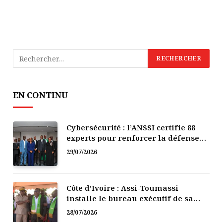
EN CONTINU
Cybersécurité : l’ANSSI certifie 88
experts pour renforcer la défense
numérique de la Côte d’Ivoire
29/07/2026
Côte d’Ivoire : Assi-Toumassi
installe le bureau exécutif de sa
mutuelle de développement
28/07/2026