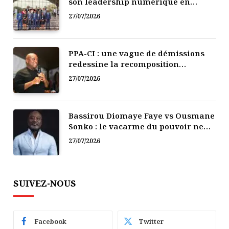
son leadership numérique en
Afrique
27/07/2026
PPA-CI : une vague de démissions
redessine la recomposition
politique
27/07/2026
Bassirou Diomaye Faye vs Ousmane
Sonko : le vacarme du pouvoir ne
doit pas faire oublier les liens de la
27/07/2026
Fraternité
SUIVEZ-NOUS
Facebook
Twitter