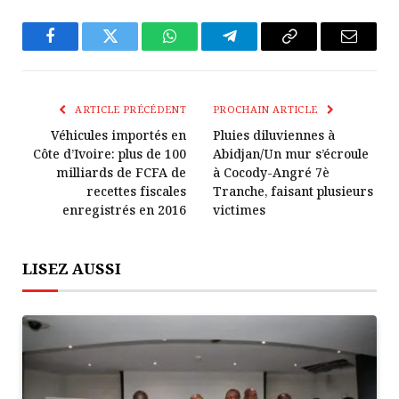
Facebook
Twitter
WhatsApp
Télégramme
Copier
E-
Le
mail
Lien
ARTICLE PRÉCÉDENT
PROCHAIN ARTICLE
Véhicules importés en
Pluies diluviennes à
Côte d’Ivoire: plus de 100
Abidjan/Un mur s’écroule
milliards de FCFA de
à Cocody-Angré 7è
recettes fiscales
Tranche, faisant plusieurs
enregistrés en 2016
victimes
LISEZ AUSSI