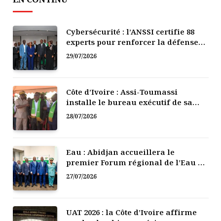
Cybersécurité : l’ANSSI certifie 88
experts pour renforcer la défense
numérique de la Côte d’Ivoire
29/07/2026
Côte d’Ivoire : Assi-Toumassi
installe le bureau exécutif de sa
mutuelle de développement
28/07/2026
Eau : Abidjan accueillera le
premier Forum régional de l’Eau de
l’Afrique de l’Ouest
27/07/2026
UAT 2026 : la Côte d’Ivoire affirme