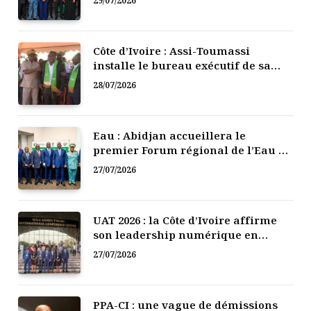
29/07/2026
Côte d’Ivoire : Assi-Toumassi
installe le bureau exécutif de sa
mutuelle de développement
28/07/2026
Eau : Abidjan accueillera le
premier Forum régional de l’Eau de
l’Afrique de l’Ouest
27/07/2026
UAT 2026 : la Côte d’Ivoire affirme
son leadership numérique en
Afrique
27/07/2026
PPA-CI : une vague de démissions