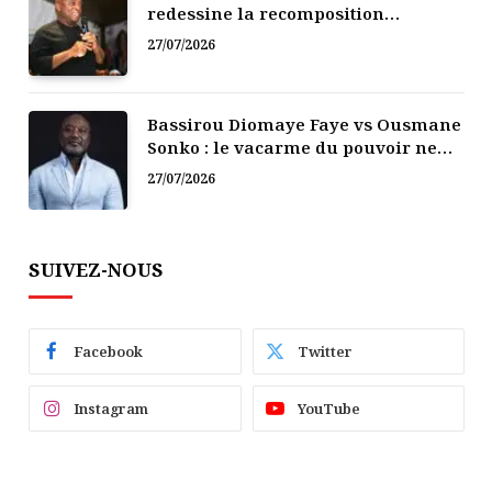
redessine la recomposition
politique
27/07/2026
Bassirou Diomaye Faye vs Ousmane
Sonko : le vacarme du pouvoir ne
doit pas faire oublier les liens de la
27/07/2026
Fraternité
SUIVEZ-NOUS
Facebook
Twitter
Instagram
YouTube