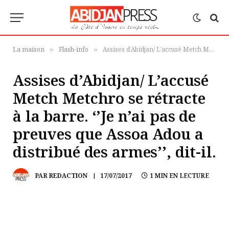
La maison
Flash-info
Assises d’Abidjan/ L’accusé Metch Metchro se rétracte à la barre. ‘’Je n’ai pas de preuves que Assoa Adou a distribué des armes’’, dit-il.
»
»
Assises d’Abidjan/ L’accusé
Metch Metchro se rétracte
à la barre. ‘’Je n’ai pas de
preuves que Assoa Adou a
distribué des armes’’, dit-il.
PAR
REDACTION
17/07/2017
1 MIN EN LECTURE