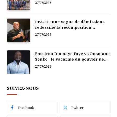
Afrique
27/07/2026
PPA-CI : une vague de démissions
redessine la recomposition
politique
27/07/2026
Bassirou Diomaye Faye vs Ousmane
Sonko : le vacarme du pouvoir ne
doit pas faire oublier les liens de la
27/07/2026
Fraternité
SUIVEZ-NOUS
Facebook
Twitter