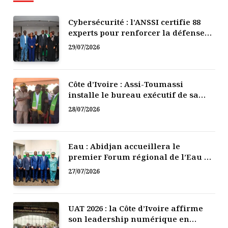
Cybersécurité : l’ANSSI certifie 88
experts pour renforcer la défense
numérique de la Côte d’Ivoire
29/07/2026
Côte d’Ivoire : Assi-Toumassi
installe le bureau exécutif de sa
mutuelle de développement
28/07/2026
Eau : Abidjan accueillera le
premier Forum régional de l’Eau de
l’Afrique de l’Ouest
27/07/2026
UAT 2026 : la Côte d’Ivoire affirme
son leadership numérique en