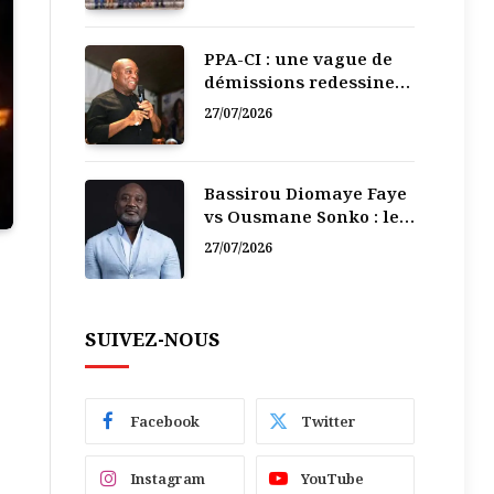
PPA-CI : une vague de
démissions redessine
la recomposition
27/07/2026
politique
Bassirou Diomaye Faye
vs Ousmane Sonko : le
vacarme du pouvoir ne
27/07/2026
doit pas faire oublier
les liens de la
Fraternité
SUIVEZ-NOUS
Facebook
Twitter
Instagram
YouTube