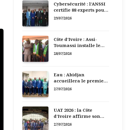
Cybersécurité : l’ANSSI
certifie 88 experts pour
renforcer la défense
29/07/2026
numérique de la Côte
d’Ivoire
Côte d’Ivoire : Assi-
Toumassi installe le
bureau exécutif de sa
28/07/2026
mutuelle de
développement
Eau : Abidjan
accueillera le premier
Forum régional de
27/07/2026
l’Eau de l’Afrique de
l’Ouest
UAT 2026 : la Côte
d’Ivoire affirme son
leadership numérique
27/07/2026
en Afrique