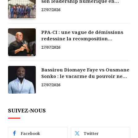
son leadership numérique en
Afrique
27/07/2026
PPA-CI : une vague de démissions
redessine la recomposition
politique
27/07/2026
Bassirou Diomaye Faye vs Ousmane
Sonko : le vacarme du pouvoir ne
doit pas faire oublier les liens de la
27/07/2026
Fraternité
SUIVEZ-NOUS
Facebook
Twitter