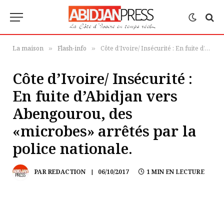
La maison
Flash-info
Côte d’Ivoire/ Insécurité : En fuite d’Abidjan vers Abengourou, des «microbes» arrêtés par la police nationale.
»
»
Côte d’Ivoire/ Insécurité :
En fuite d’Abidjan vers
Abengourou, des
«microbes» arrêtés par la
police nationale.
PAR
REDACTION
06/10/2017
1 MIN EN LECTURE