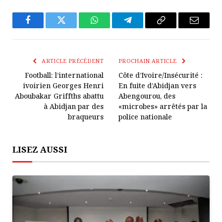
Facebook
Twitter
WhatsApp
Télégramme
Copier
E-
Le
mail
Lien
ARTICLE PRÉCÉDENT
PROCHAIN ARTICLE
Football: l’international
Côte d’Ivoire/Insécurité :
ivoirien Georges Henri
En fuite d’Abidjan vers
Aboubakar Griffths abattu
Abengourou, des
à Abidjan par des
«microbes» arrêtés par la
braqueurs
police nationale
LISEZ AUSSI