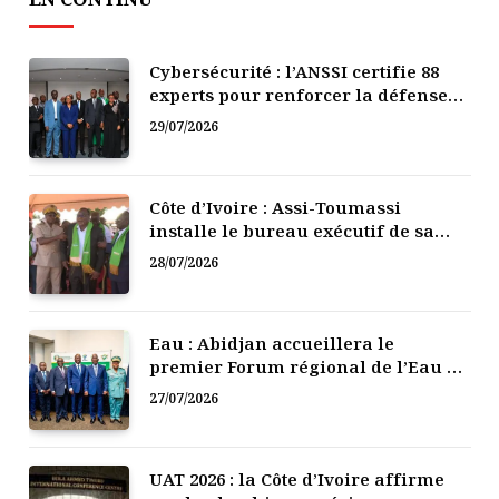
Cybersécurité : l’ANSSI certifie 88
experts pour renforcer la défense
numérique de la Côte d’Ivoire
29/07/2026
Côte d’Ivoire : Assi-Toumassi
installe le bureau exécutif de sa
mutuelle de développement
28/07/2026
Eau : Abidjan accueillera le
premier Forum régional de l’Eau de
l’Afrique de l’Ouest
27/07/2026
UAT 2026 : la Côte d’Ivoire affirme