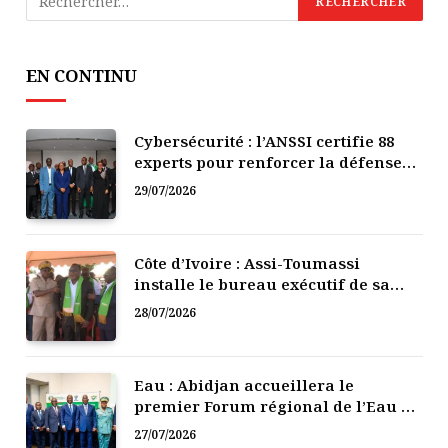
EN CONTINU
Cybersécurité : l’ANSSI certifie 88
experts pour renforcer la défense
numérique de la Côte d’Ivoire
29/07/2026
Côte d’Ivoire : Assi-Toumassi
installe le bureau exécutif de sa
mutuelle de développement
28/07/2026
Eau : Abidjan accueillera le
premier Forum régional de l’Eau de
l’Afrique de l’Ouest
27/07/2026