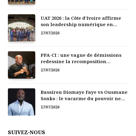
UAT 2026 : la Côte d’Ivoire affirme
son leadership numérique en
Afrique
27/07/2026
PPA-CI : une vague de démissions
redessine la recomposition
politique
27/07/2026
Bassirou Diomaye Faye vs Ousmane
Sonko : le vacarme du pouvoir ne
doit pas faire oublier les liens de la
27/07/2026
Fraternité
SUIVEZ-NOUS