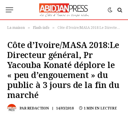
La maison
Flash-info
Côte d’Ivoire/MASA 2018:Le Directeur général, Pr Yacouba Konaté déplore le « peu d’engouement » du public à 3 jours de la fin du marché
»
»
Côte d’Ivoire/MASA 2018:Le
Directeur général, Pr
Yacouba Konaté déplore le
« peu d’engouement » du
public à 3 jours de la fin du
marché
PAR
REDACTION
14/03/2018
1 MIN EN LECTURE