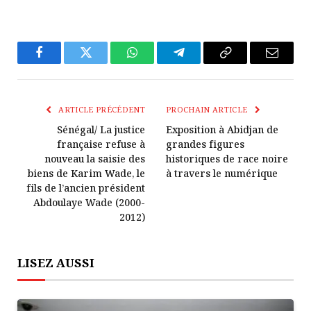
Facebook
Twitter
WhatsApp
Télégramme
Copier
E-
Le
mail
Lien
ARTICLE PRÉCÉDENT
PROCHAIN ARTICLE
Sénégal/ La justice
Exposition à Abidjan de
française refuse à
grandes figures
nouveau la saisie des
historiques de race noire
biens de Karim Wade, le
à travers le numérique
fils de l’ancien président
Abdoulaye Wade (2000-
2012)
LISEZ AUSSI