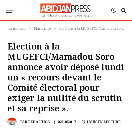
La maison
Flash-info
Election à la MUGEFCI/Mamadou Soro annonce avoir déposé lundi un « recours devant le Comité électoral pour exiger la nullité du scrutin et sa reprise ».
»
»
Election à la
MUGEFCI/Mamadou Soro
annonce avoir déposé lundi
un « recours devant le
Comité électoral pour
exiger la nullité du scrutin
et sa reprise ».
PAR
REDACTION
02/10/2017
1 MIN EN LECTURE