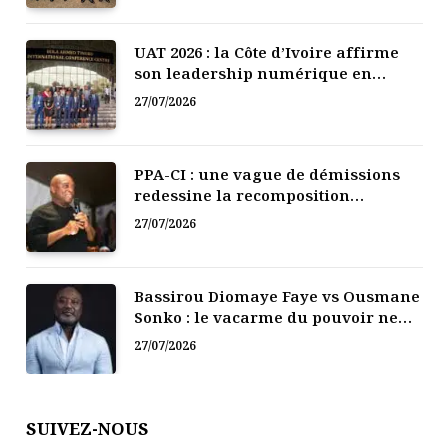
UAT 2026 : la Côte d’Ivoire affirme
son leadership numérique en
Afrique
27/07/2026
PPA-CI : une vague de démissions
redessine la recomposition
politique
27/07/2026
Bassirou Diomaye Faye vs Ousmane
Sonko : le vacarme du pouvoir ne
doit pas faire oublier les liens de la
27/07/2026
Fraternité
SUIVEZ-NOUS