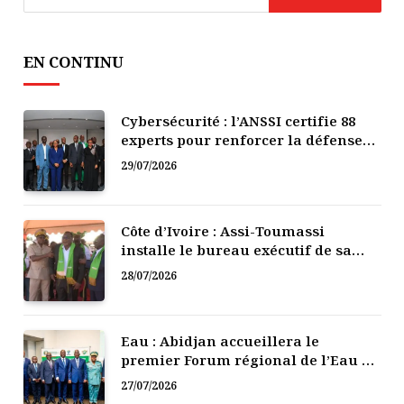
EN CONTINU
Cybersécurité : l’ANSSI certifie 88
experts pour renforcer la défense
numérique de la Côte d’Ivoire
29/07/2026
Côte d’Ivoire : Assi-Toumassi
installe le bureau exécutif de sa
mutuelle de développement
28/07/2026
Eau : Abidjan accueillera le
premier Forum régional de l’Eau de
l’Afrique de l’Ouest
27/07/2026