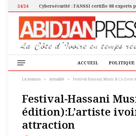
24/24
ACCUEIL
POLITIQUE
La maison
Actualité
Festival-Hassani Music & Co (1ere é
»
»
Festival-Hassani Musi
édition):L’artiste iv
attraction