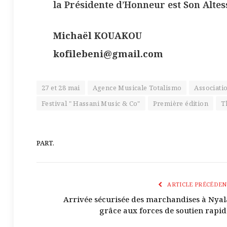
la Présidente d’Honneur est Son Altes
Michaël
KOUAKOU
kofilebeni@gmail.com
27 et 28 mai
Agence Musicale Totalismo
Associati
Festival " Hassani Music & Co"
Première édition
T
PART.
ARTICLE PRÉCÉDEN
Arrivée sécurisée des marchandises à Nyal
grâce aux forces de soutien rapid