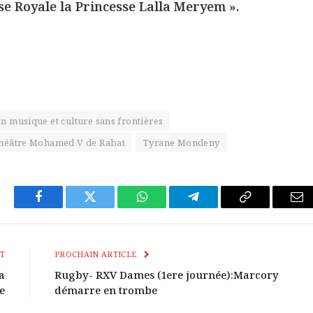
se Royale la Princesse Lalla Meryem ».
on musique et culture sans frontières
héâtre Mohamed V de Rabat
Tyrane Mondeny
Facebook
Twitter
WhatsApp
Télégramme
Copier
E-
Le
mai
Lien
T
PROCHAIN ARTICLE
a
Rugby- RXV Dames (1ere journée):Marcory
e
démarre en trombe