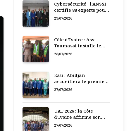
Cybersécurité : l’ANSSI
certifie 88 experts pour
renforcer la défense
29/07/2026
numérique de la Côte
d’Ivoire
Côte d’Ivoire : Assi-
Toumassi installe le
bureau exécutif de sa
28/07/2026
mutuelle de
développement
Eau : Abidjan
accueillera le premier
Forum régional de
27/07/2026
l’Eau de l’Afrique de
l’Ouest
UAT 2026 : la Côte
d’Ivoire affirme son
leadership numérique
27/07/2026
en Afrique