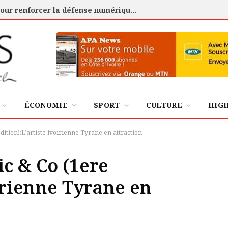
Cybersécurité : l’ANSSI certifie 88 experts pour renforcer la défense numérique de la Côte d’Ivoire
ÉCONOMIE
SPORT
CULTURE
HIG
dition):L’artiste ivoirienne Tyrane en attraction
c & Co (1ere
oirienne Tyrane en