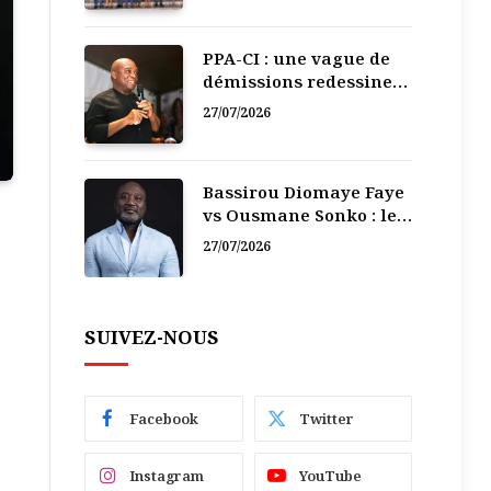
PPA-CI : une vague de
démissions redessine
la recomposition
27/07/2026
politique
Bassirou Diomaye Faye
vs Ousmane Sonko : le
vacarme du pouvoir ne
27/07/2026
doit pas faire oublier
les liens de la
Fraternité
SUIVEZ-NOUS
Facebook
Twitter
Instagram
YouTube