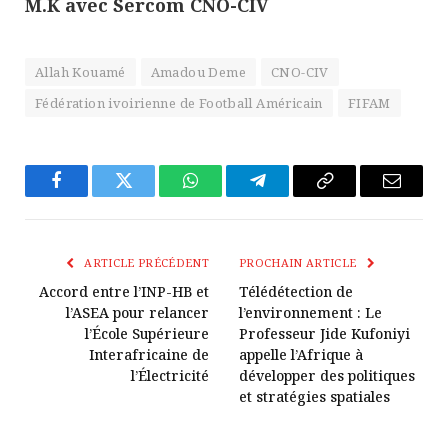
M.K avec Sercom CNO-CIV
Allah Kouamé
Amadou Deme
CNO-CIV
Fédération ivoirienne de Football Américain
FIFAM
Facebook
Twitter
WhatsApp
Télégramme
Copier
E-
Le
mail
Lien
ARTICLE PRÉCÉDENT
PROCHAIN ARTICLE
Accord entre l’INP-HB et
Télédétection de
l’ASEA pour relancer
l’environnement : Le
l’École Supérieure
Professeur Jide Kufoniyi
Interafricaine de
appelle l’Afrique à
l’Électricité
développer des politiques
et stratégies spatiales