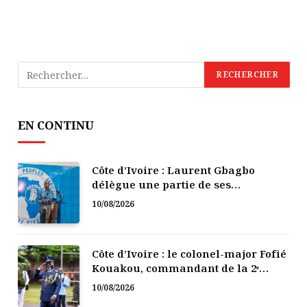
EN CONTINU
Côte d’Ivoire : Laurent Gbagbo
délègue une partie de ses
prérogatives à cinq responsables du
10/08/2026
PPA-CI
Côte d’Ivoire : le colonel-major Fofié
Kouakou, commandant de la 2ᵉ
Région militaire, est décédé
10/08/2026