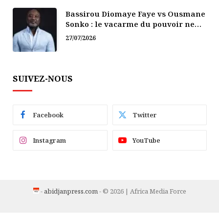
Bassirou Diomaye Faye vs Ousmane
Sonko : le vacarme du pouvoir ne
doit pas faire oublier les liens de la
27/07/2026
Fraternité
SUIVEZ-NOUS
Facebook
Twitter
Instagram
YouTube
-
abidjanpress.com
- © 2026 | Africa Media Force