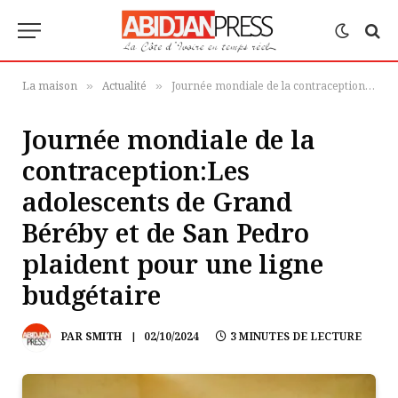
La maison
Actualité
Journée mondiale de la contraception:Les adolescents de Grand Béréby et de San Pedro plaident pour une ligne budgétaire
»
»
Journée mondiale de la
contraception:Les
adolescents de Grand
Béréby et de San Pedro
plaident pour une ligne
budgétaire
PAR
SMITH
02/10/2024
3 MINUTES DE LECTURE