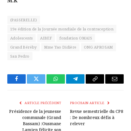
M.K
(PASSERELLE)
19e édition de la Journée mondiale de la contraception
Adolescents
AIBEF
fondation OMAIS
Grand Béréby
Mme Yao Didière
ONG APROSAM
San Pedro
Facebook
Twitter
WhatsApp
Télégramme
Copier
E-
Le
mail
Lien
ARTICLE PRÉCÉDENT
PROCHAIN ARTICLE
Présidence de la jeunesse
Revue semestrielle du CP8
communale (Grand
: De nombreux défis à
Bassam) :Ousmane
relever
Lamien félicite son