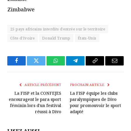
Zimbabwe
25 pays africains interdits d’entrée sur le territoire
Côte d'Ivoire
Donald Trump
États-Unis
Facebook
Twitter
WhatsApp
Télégramme
Copier
E-
Le
mail
Lien
ARTICLE PRÉCÉDENT
PROCHAIN ARTICLE
La FISP et la CONFEJES
La FISP équipe les clubs
encouragent le para sport
paralympiques de Divo
féminin lors d’un festival
pour promouvoir le sport
réussi à Divo
adapté
LISEZ AUSSI