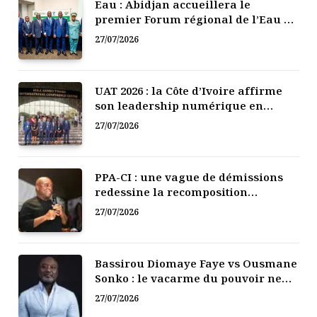
Eau : Abidjan accueillera le
premier Forum régional de l’Eau de
l’Afrique de l’Ouest
27/07/2026
UAT 2026 : la Côte d’Ivoire affirme
son leadership numérique en
Afrique
27/07/2026
PPA-CI : une vague de démissions
redessine la recomposition
politique
27/07/2026
Bassirou Diomaye Faye vs Ousmane
Sonko : le vacarme du pouvoir ne
doit pas faire oublier les liens de la
27/07/2026
Fraternité