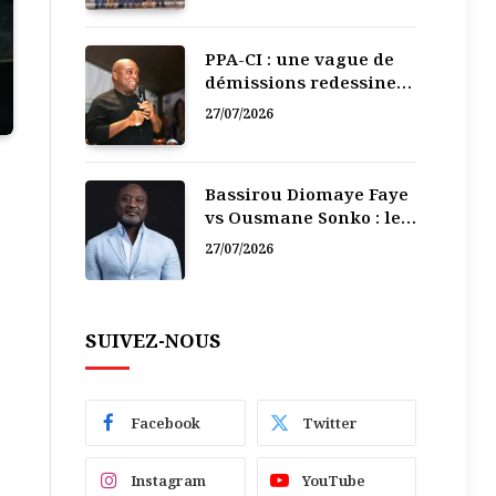
PPA-CI : une vague de
démissions redessine
la recomposition
27/07/2026
politique
Bassirou Diomaye Faye
vs Ousmane Sonko : le
vacarme du pouvoir ne
27/07/2026
doit pas faire oublier
les liens de la
Fraternité
SUIVEZ-NOUS
Facebook
Twitter
Instagram
YouTube