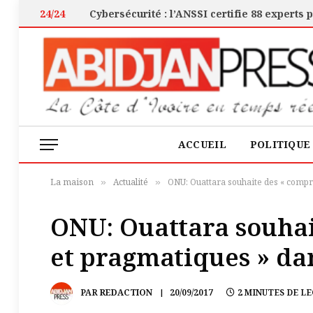
24/24
ACCUEIL
POLITIQUE
La maison
Actualité
ONU: Ouattara souhaite des « compr
»
»
ONU: Ouattara souhai
et pragmatiques » dan
PAR
REDACTION
20/09/2017
2 MINUTES DE L