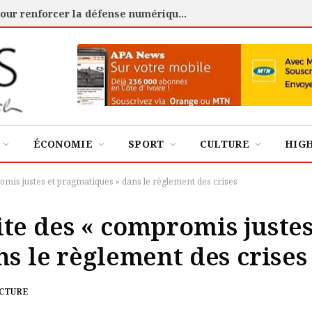
Cybersécurité : l’ANSSI certifie 88 experts pour renforcer la défense numérique de la Côte d’Ivoire
ÉCONOMIE
SPORT
CULTURE
HIG
omis justes et pragmatiques » dans le règlement des crises
te des « compromis juste
s le règlement des crises
ECTURE