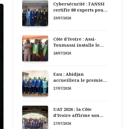
Cybersécurité : l’ANSSI
certifie 88 experts pour
renforcer la défense
29/07/2026
numérique de la Côte
d’Ivoire
Côte d’Ivoire : Assi-
Toumassi installe le
bureau exécutif de sa
28/07/2026
mutuelle de
développement
Eau : Abidjan
accueillera le premier
Forum régional de
27/07/2026
l’Eau de l’Afrique de
l’Ouest
UAT 2026 : la Côte
d’Ivoire affirme son
leadership numérique
27/07/2026
en Afrique