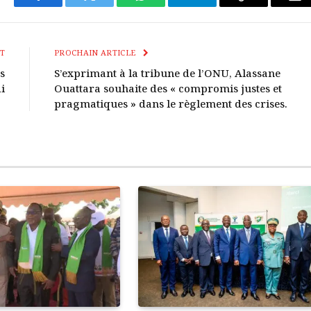
Facebook
Twitter
WhatsApp
Télégramme
Copier
E-
Le
mai
Lien
T
PROCHAIN ARTICLE
s
S’exprimant à la tribune de l’ONU, Alassane
i
Ouattara souhaite des « compromis justes et
pragmatiques » dans le règlement des crises.