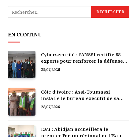
EN CONTINU
Cybersécurité : l’ANSSI certifie 88
experts pour renforcer la défense
numérique de la Côte d’Ivoire
29/07/2026
Côte d’Ivoire : Assi-Toumassi
installe le bureau exécutif de sa
mutuelle de développement
28/07/2026
Eau : Abidjan accueillera le
premier Forum régional de l’Eau de