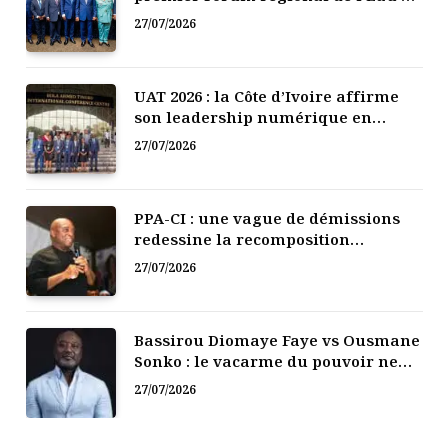
l’Afrique de l’Ouest
27/07/2026
UAT 2026 : la Côte d’Ivoire affirme
son leadership numérique en
Afrique
27/07/2026
PPA-CI : une vague de démissions
redessine la recomposition
politique
27/07/2026
Bassirou Diomaye Faye vs Ousmane
Sonko : le vacarme du pouvoir ne
doit pas faire oublier les liens de la
27/07/2026
Fraternité