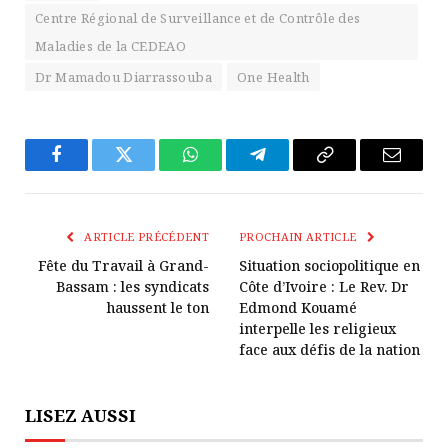
Centre Régional de Surveillance et de Contrôle des
Maladies de la CEDEAO
Dr Mamadou Diarrassouba
One Health
Facebook
Twitter
WhatsApp
Télégramme
Copier
E-
Le
mail
Lien
ARTICLE PRÉCÉDENT
PROCHAIN ARTICLE
Fête du Travail à Grand-
Situation sociopolitique en
Bassam : les syndicats
Côte d’Ivoire : Le Rev. Dr
haussent le ton
Edmond Kouamé
interpelle les religieux
face aux défis de la nation
LISEZ AUSSI