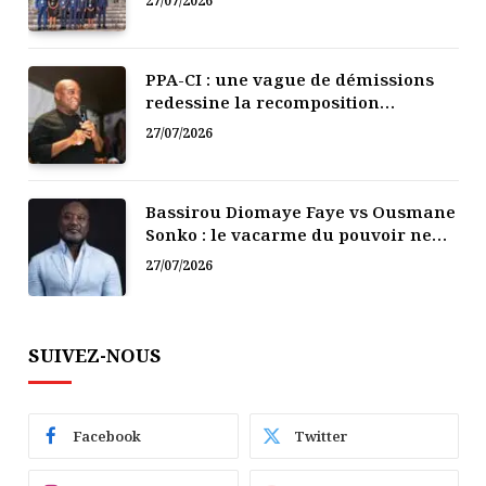
27/07/2026
PPA-CI : une vague de démissions
redessine la recomposition
politique
27/07/2026
Bassirou Diomaye Faye vs Ousmane
Sonko : le vacarme du pouvoir ne
doit pas faire oublier les liens de la
27/07/2026
Fraternité
SUIVEZ-NOUS
Facebook
Twitter