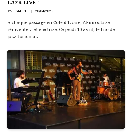
L’AZK LIVE !
PAR
SMITH
20/04/2026
À chaque passage en Côte d’Ivoire, Akinroots se
réinvente… et électrise. Ce jeudi 16 avril, le trio de
jazz-fusion a…