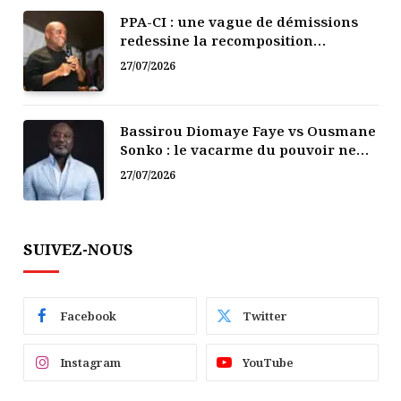
PPA-CI : une vague de démissions
redessine la recomposition
politique
27/07/2026
Bassirou Diomaye Faye vs Ousmane
Sonko : le vacarme du pouvoir ne
doit pas faire oublier les liens de la
27/07/2026
Fraternité
SUIVEZ-NOUS
Facebook
Twitter
Instagram
YouTube