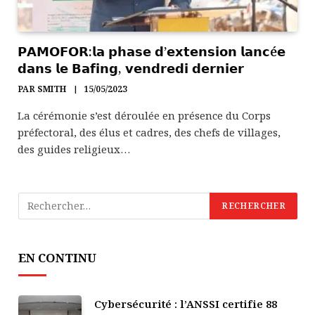
𝗣𝗔𝗠𝗢𝗙𝗢𝗥:𝗹𝗮 𝗽𝗵𝗮𝘀𝗲 𝗱’𝗲𝘅𝘁𝗲𝗻𝘀𝗶𝗼𝗻 𝗹𝗮𝗻𝗰é𝗲
𝗱𝗮𝗻𝘀 𝗹𝗲 𝗕𝗮𝗳𝗶𝗻𝗴, 𝘃𝗲𝗻𝗱𝗿𝗲𝗱𝗶 𝗱𝗲𝗿𝗻𝗶𝗲𝗿
PAR
SMITH
15/05/2023
La cérémonie s’est déroulée en présence du Corps
préfectoral, des élus et cadres, des chefs de villages,
des guides religieux…
EN CONTINU
Cybersécurité : l’ANSSI certifie 88