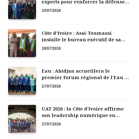
experts pour renforcer la défense
numérique de la Côte d’Ivoire
29/07/2026
Côte d’Ivoire : Assi-Toumassi
installe le bureau exécutif de sa
mutuelle de développement
28/07/2026
Eau : Abidjan accueillera le
premier Forum régional de l’Eau de
l’Afrique de l’Ouest
27/07/2026
UAT 2026 : la Côte d’Ivoire affirme
son leadership numérique en
Afrique
27/07/2026