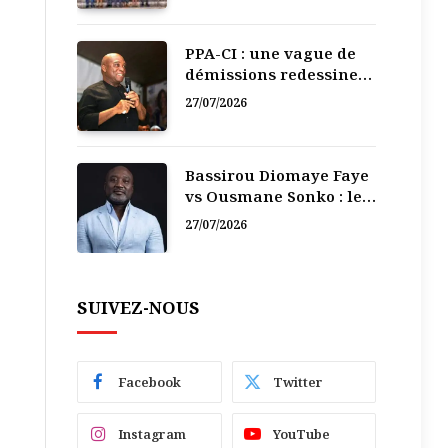
PPA-CI : une vague de
démissions redessine
la recomposition
27/07/2026
politique
Bassirou Diomaye Faye
vs Ousmane Sonko : le
vacarme du pouvoir ne
27/07/2026
doit pas faire oublier
les liens de la
Fraternité
SUIVEZ-NOUS
Facebook
Twitter
Instagram
YouTube