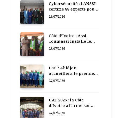
Cybersécurité : l’ANSSI
certifie 88 experts pour
renforcer la défense
29/07/2026
numérique de la Côte
d’Ivoire
Côte d’Ivoire : Assi-
Toumassi installe le
bureau exécutif de sa
28/07/2026
mutuelle de
développement
Eau : Abidjan
accueillera le premier
Forum régional de
27/07/2026
l’Eau de l’Afrique de
l’Ouest
UAT 2026 : la Côte
d’Ivoire affirme son
leadership numérique
27/07/2026
en Afrique