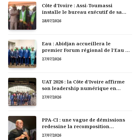
Côte d’Ivoire : Assi-Toumassi
installe le bureau exécutif de sa
mutuelle de développement
28/07/2026
Eau : Abidjan accueillera le
premier Forum régional de l’Eau de
l’Afrique de l’Ouest
27/07/2026
UAT 2026 : la Côte d’Ivoire affirme
son leadership numérique en
Afrique
27/07/2026
PPA-CI : une vague de démissions
redessine la recomposition
politique
27/07/2026