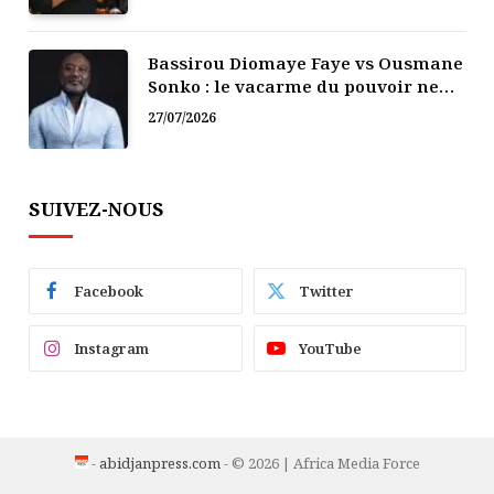
Bassirou Diomaye Faye vs Ousmane
Sonko : le vacarme du pouvoir ne
doit pas faire oublier les liens de la
27/07/2026
Fraternité
SUIVEZ-NOUS
Facebook
Twitter
Instagram
YouTube
-
abidjanpress.com
- © 2026 | Africa Media Force