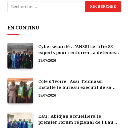
EN CONTINU
Cybersécurité : l’ANSSI certifie 88
experts pour renforcer la défense
numérique de la Côte d’Ivoire
29/07/2026
Côte d’Ivoire : Assi-Toumassi
installe le bureau exécutif de sa
mutuelle de développement
28/07/2026
Eau : Abidjan accueillera le
premier Forum régional de l’Eau de
l’Afrique de l’Ouest