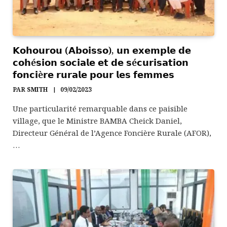
𝗞𝗼𝗵𝗼𝘂𝗿𝗼𝘂 (𝗔𝗯𝗼𝗶𝘀𝘀𝗼), 𝘂𝗻 𝗲𝘅𝗲𝗺𝗽𝗹𝗲 𝗱𝗲
𝗰𝗼𝗵é𝘀𝗶𝗼𝗻 𝘀𝗼𝗰𝗶𝗮𝗹𝗲 𝗲𝘁 𝗱𝗲 𝘀é𝗰𝘂𝗿𝗶𝘀𝗮𝘁𝗶𝗼𝗻
𝗳𝗼𝗻𝗰𝗶è𝗿𝗲 𝗿𝘂𝗿𝗮𝗹𝗲 𝗽𝗼𝘂𝗿 𝗹𝗲𝘀 𝗳𝗲𝗺𝗺𝗲𝘀
PAR
SMITH
09/02/2023
Une particularité remarquable dans ce paisible
village, que le Ministre BAMBA Cheick Daniel,
Directeur Général de l’Agence Foncière Rurale (AFOR),
…