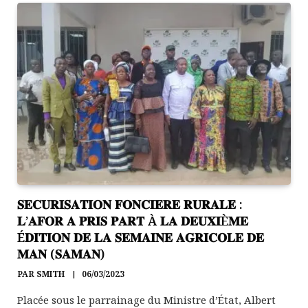
𝐒𝐄𝐂𝐔𝐑𝐈𝐒𝐀𝐓𝐈𝐎𝐍 𝐅𝐎𝐍𝐂𝐈𝐄𝐑𝐄 𝐑𝐔𝐑𝐀𝐋𝐄 :
𝐋’𝐀𝐅𝐎𝐑 𝐀 𝐏𝐑𝐈𝐒 𝐏𝐀𝐑𝐓 À 𝐋𝐀 𝐃𝐄𝐔𝐗𝐈È𝐌𝐄
É𝐃𝐈𝐓𝐈𝐎𝐍 𝐃𝐄 𝐋𝐀 𝐒𝐄𝐌𝐀𝐈𝐍𝐄 𝐀𝐆𝐑𝐈𝐂𝐎𝐋𝐄 𝐃𝐄
𝐌𝐀𝐍 (𝐒𝐀𝐌𝐀𝐍)
PAR
SMITH
06/03/2023
Placée sous le parrainage du Ministre d’État, Albert