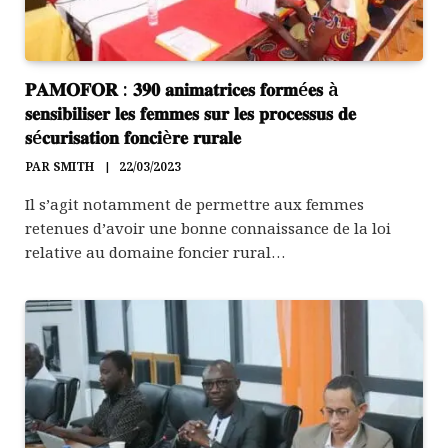
𝐏𝐀𝐌𝐎𝐅𝐎𝐑 : 𝟑𝟗𝟎 𝐚𝐧𝐢𝐦𝐚𝐭𝐫𝐢𝐜𝐞𝐬 𝐟𝐨𝐫𝐦é𝐞𝐬 à
𝐬𝐞𝐧𝐬𝐢𝐛𝐢𝐥𝐢𝐬𝐞𝐫 𝐥𝐞𝐬 𝐟𝐞𝐦𝐦𝐞𝐬 𝐬𝐮𝐫 𝐥𝐞𝐬 𝐩𝐫𝐨𝐜𝐞𝐬𝐬𝐮𝐬 𝐝𝐞
𝐬é𝐜𝐮𝐫𝐢𝐬𝐚𝐭𝐢𝐨𝐧 𝐟𝐨𝐧𝐜𝐢è𝐫𝐞 𝐫𝐮𝐫𝐚𝐥𝐞
PAR
SMITH
22/03/2023
Il s’agit notamment de permettre aux femmes
retenues d’avoir une bonne connaissance de la loi
relative au domaine foncier rural…