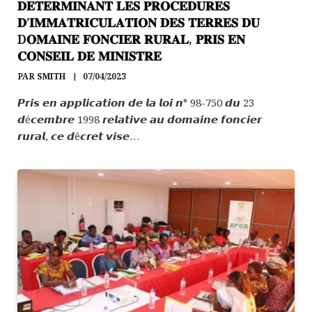
𝐃𝐄𝐓𝐄𝐑𝐌𝐈𝐍𝐀𝐍𝐓 𝐋𝐄𝐒 𝐏𝐑𝐎𝐂𝐄𝐃𝐔𝐑𝐄𝐒
𝐃’𝐈𝐌𝐌𝐀𝐓𝐑𝐈𝐂𝐔𝐋𝐀𝐓𝐈𝐎𝐍 𝐃𝐄𝐒 𝐓𝐄𝐑𝐑𝐄𝐒 𝐃𝐔
D𝐎𝐌𝐀𝐈𝐍𝐄 𝐅𝐎𝐍𝐂𝐈𝐄𝐑 𝐑𝐔𝐑𝐀𝐋, 𝐏𝐑𝐈𝐒 𝐄𝐍
𝐂𝐎𝐍𝐒𝐄𝐈𝐋 𝐃𝐄 𝐌𝐈𝐍𝐈𝐒𝐓𝐑𝐄
PAR
SMITH
07/04/2023
𝙋𝙧𝙞𝙨 𝙚𝙣 𝙖𝙥𝙥𝙡𝙞𝙘𝙖𝙩𝙞𝙤𝙣 𝙙𝙚 𝙡𝙖 𝙡𝙤𝙞 𝙣° 98-750 𝙙𝙪 23
𝙙é𝙘𝙚𝙢𝙗𝙧𝙚 1998 𝙧𝙚𝙡𝙖𝙩𝙞𝙫𝙚 𝙖𝙪 𝙙𝙤𝙢𝙖𝙞𝙣𝙚 𝙛𝙤𝙣𝙘𝙞𝙚𝙧
𝙧𝙪𝙧𝙖𝙡, 𝙘𝙚 𝙙é𝙘𝙧𝙚𝙩 𝙫𝙞𝙨𝙚…