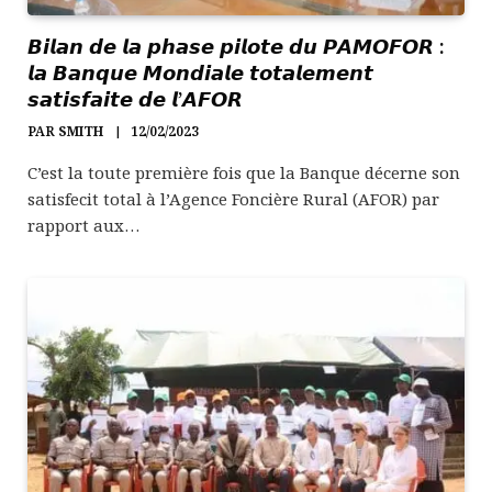
𝘽𝙞𝙡𝙖𝙣 𝙙𝙚 𝙡𝙖 𝙥𝙝𝙖𝙨𝙚 𝙥𝙞𝙡𝙤𝙩𝙚 𝙙𝙪 𝙋𝘼𝙈𝙊𝙁𝙊𝙍 :
𝙡𝙖 𝘽𝙖𝙣𝙦𝙪𝙚 𝙈𝙤𝙣𝙙𝙞𝙖𝙡𝙚 𝙩𝙤𝙩𝙖𝙡𝙚𝙢𝙚𝙣𝙩
𝙨𝙖𝙩𝙞𝙨𝙛𝙖𝙞𝙩𝙚 𝙙𝙚 𝙡’𝘼𝙁𝙊𝙍
PAR
SMITH
12/02/2023
C’est la toute première fois que la Banque décerne son
satisfecit total à l’Agence Foncière Rural (AFOR) par
rapport aux…