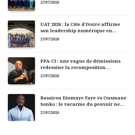
27/07/2026
UAT 2026 : la Côte d’Ivoire affirme
son leadership numérique en
Afrique
27/07/2026
PPA-CI : une vague de démissions
redessine la recomposition
politique
27/07/2026
Bassirou Diomaye Faye vs Ousmane
Sonko : le vacarme du pouvoir ne
doit pas faire oublier les liens de la
27/07/2026
Fraternité