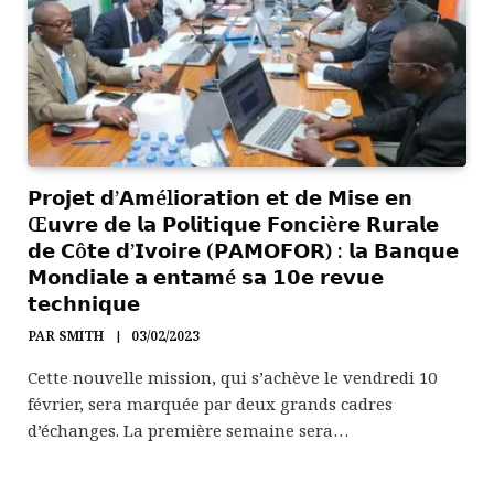
𝗣𝗿𝗼𝗷𝗲𝘁 𝗱’𝗔𝗺él𝗶𝗼𝗿𝗮𝘁𝗶𝗼𝗻 𝗲𝘁 𝗱𝗲 𝗠𝗶𝘀𝗲 𝗲𝗻
Œ𝘂𝘃𝗿𝗲 𝗱𝗲 𝗹𝗮 𝗣𝗼𝗹𝗶𝘁𝗶𝗾𝘂𝗲 𝗙𝗼𝗻𝗰𝗶è𝗿𝗲 𝗥𝘂𝗿𝗮𝗹𝗲
𝗱𝗲 𝗖ô𝘁𝗲 𝗱’𝗜𝘃𝗼𝗶𝗿𝗲 (𝗣𝗔𝗠𝗢𝗙𝗢𝗥) : 𝗹𝗮 𝗕𝗮𝗻𝗾𝘂𝗲
𝗠𝗼𝗻𝗱𝗶𝗮𝗹𝗲 𝗮 𝗲𝗻𝘁𝗮𝗺é 𝘀𝗮 𝟭𝟬𝗲 𝗿𝗲𝘃𝘂𝗲
𝘁𝗲𝗰𝗵𝗻𝗶𝗾𝘂𝗲
PAR
SMITH
03/02/2023
Cette nouvelle mission, qui s’achève le vendredi 10
février, sera marquée par deux grands cadres
d’échanges. La première semaine sera…