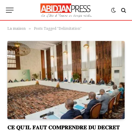
La maison
Posts Tagged "Delimitation"
»
𝐂𝐄 𝐐𝐔’𝐈𝐋 𝐅𝐀𝐔𝐓 𝐂𝐎𝐌𝐏𝐑𝐄𝐍𝐃𝐑𝐄 𝐃𝐔 𝐃𝐄𝐂𝐑𝐄𝐓