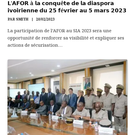
𝗟’𝗔𝗙𝗢𝗥 à 𝗹𝗮 𝗰𝗼𝗻𝗾𝘂ê𝘁𝗲 𝗱𝗲 𝗹𝗮 𝗱𝗶𝗮𝘀𝗽𝗼𝗿𝗮
𝗶𝘃𝗼𝗶𝗿𝗶𝗲𝗻𝗻𝗲 𝗱𝘂 𝟮𝟱 𝗳é𝘃𝗿𝗶𝗲𝗿 𝗮𝘂 𝟱 𝗺𝗮𝗿𝘀 𝟮𝟬𝟮𝟯
PAR
SMITH
20/02/2023
La participation de l’AFOR au SIA 2023 sera une
opportunité de renforcer sa visibilité et expliquer ses
actions de sécurisation…