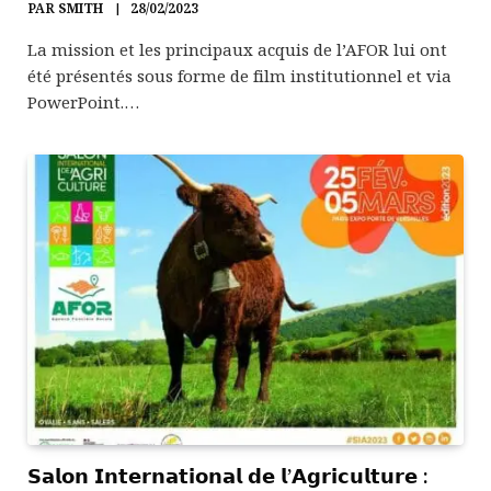
PAR
SMITH
28/02/2023
La mission et les principaux acquis de l’AFOR lui ont
été présentés sous forme de film institutionnel et via
PowerPoint.…
𝗦𝗮𝗹𝗼𝗻 𝗜𝗻𝘁𝗲𝗿𝗻𝗮𝘁𝗶𝗼𝗻𝗮𝗹 𝗱𝗲 𝗹’𝗔𝗴𝗿𝗶𝗰𝘂𝗹𝘁𝘂𝗿𝗲 :