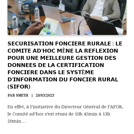
𝗦𝗘𝗖𝗨𝗥𝗜𝗦𝗔𝗧𝗜𝗢𝗡 𝗙𝗢𝗡𝗖𝗜𝗘𝗥𝗘 𝗥𝗨𝗥𝗔𝗟𝗘 : 𝗟𝗘
𝗖𝗢𝗠𝗜𝗧𝗘 𝗔𝗗’𝗛𝗢𝗖 𝗠È𝗡𝗘 𝗟𝗔 𝗥𝗘𝗙𝗟𝗘𝗫𝗜𝗢𝗡
𝗣𝗢𝗨𝗥 𝗨𝗡𝗘 𝗠𝗘𝗜𝗟𝗟𝗘𝗨𝗥𝗘 𝗚𝗘𝗦𝗧𝗜𝗢𝗡 𝗗𝗘𝗦
𝗗𝗢𝗡𝗡𝗘𝗘𝗦 𝗗𝗘 𝗟𝗔 𝗖𝗘𝗥𝗧𝗜𝗙𝗜𝗖𝗔𝗧𝗜𝗢𝗡
𝗙𝗢𝗡𝗖𝗜𝗘𝗥𝗘 𝗗𝗔𝗡𝗦 𝗟𝗘 𝗦𝗬𝗦𝗧È𝗠𝗘
𝗗’𝗜𝗡𝗙𝗢𝗥𝗠𝗔𝗧𝗜𝗢𝗡 𝗗𝗨 𝗙𝗢𝗡𝗖𝗜𝗘𝗥 𝗥𝗨𝗥𝗔𝗟
(𝗦𝗜𝗙𝗢𝗥)
PAR
SMITH
20/03/2023
En effet, à l’initiative du Directeur Général de l’AFOR,
le Comité ad’hoc s’est réuni de 10h 45min à 13h
20min…