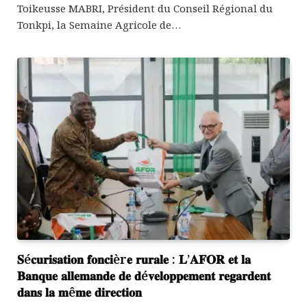
Toikeusse MABRI, Président du Conseil Régional du
Tonkpi, la Semaine Agricole de…
𝐒é𝐜𝐮𝐫𝐢𝐬𝐚𝐭𝐢𝐨𝐧 𝐟𝐨𝐧𝐜𝐢èr𝐞 𝐫𝐮𝐫𝐚𝐥𝐞 : 𝐋’𝐀𝐅𝐎𝐑 𝐞𝐭 𝐥𝐚
𝐁𝐚𝐧𝐪𝐮𝐞 𝐚𝐥𝐥𝐞𝐦𝐚𝐧𝐝𝐞 𝐝𝐞 𝐝é𝐯𝐞𝐥𝐨𝐩𝐩𝐞𝐦𝐞𝐧𝐭 𝐫𝐞𝐠𝐚𝐫𝐝𝐞𝐧𝐭
𝐝𝐚𝐧𝐬 𝐥𝐚 𝐦ê𝐦𝐞 𝐝𝐢𝐫𝐞𝐜𝐭𝐢𝐨𝐧