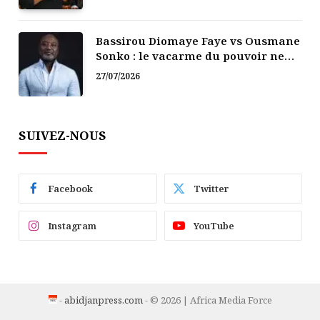
Bassirou Diomaye Faye vs Ousmane
Sonko : le vacarme du pouvoir ne
doit pas faire oublier les liens de la
27/07/2026
Fraternité
SUIVEZ-NOUS
Facebook
Twitter
Instagram
YouTube
-
abidjanpress.com
- © 2026 | Africa Media Force