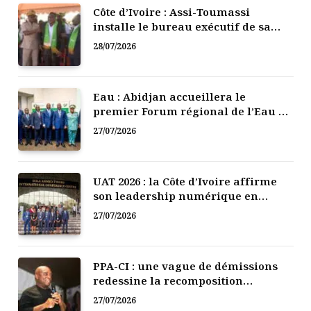
Côte d’Ivoire : Assi-Toumassi
installe le bureau exécutif de sa
mutuelle de développement
28/07/2026
Eau : Abidjan accueillera le
premier Forum régional de l’Eau de
l’Afrique de l’Ouest
27/07/2026
UAT 2026 : la Côte d’Ivoire affirme
son leadership numérique en
Afrique
27/07/2026
PPA-CI : une vague de démissions
redessine la recomposition
politique
27/07/2026