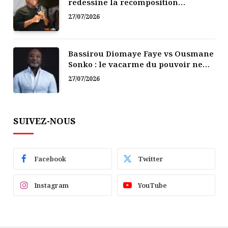
redessine la recomposition
politique
27/07/2026
Bassirou Diomaye Faye vs Ousmane
Sonko : le vacarme du pouvoir ne
doit pas faire oublier les liens de la
27/07/2026
Fraternité
SUIVEZ-NOUS
Facebook
Twitter
Instagram
YouTube