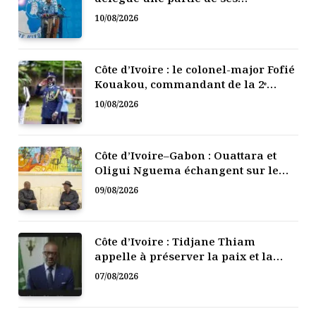
prérogatives à cinq responsables du
10/08/2026
PPA-CI
Côte d’Ivoire : le colonel-major Fofié
Kouakou, commandant de la 2ᵉ
Région militaire, est décédé
10/08/2026
Côte d’Ivoire–Gabon : Ouattara et
Oligui Nguema échangent sur le
renforcement de la coopération
09/08/2026
bilatérale
Côte d’Ivoire : Tidjane Thiam
appelle à préserver la paix et la
cohésion nationale
07/08/2026