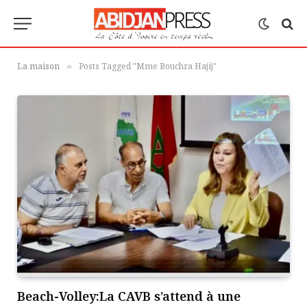
La maison
Posts Tagged "Mme Bouchra Hajij"
»
Beach-Volley:La CAVB s’attend à une