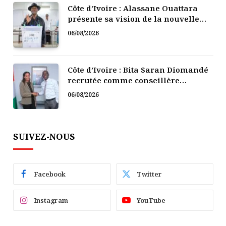
Côte d’Ivoire : Alassane Ouattara
présente sa vision de la nouvelle
gouvernance électorale
06/08/2026
Côte d’Ivoire : Bita Saran Diomandé
recrutée comme conseillère
technique chargée de l’Innovation
06/08/2026
et de l’IA
SUIVEZ-NOUS
Facebook
Twitter
Instagram
YouTube