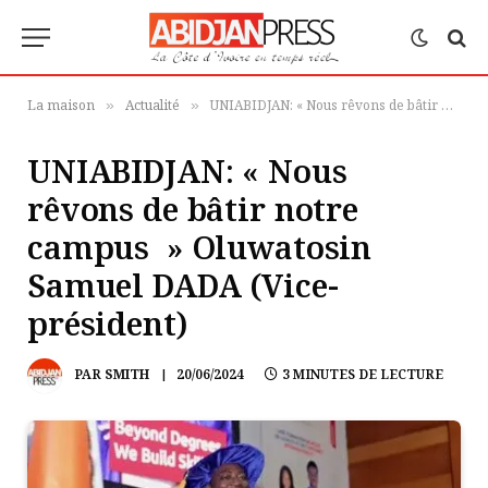
La maison
Actualité
UNIABIDJAN: « Nous rêvons de bâtir notre campus » Oluwatosin Samuel DADA (Vice-président)
»
»
UNIABIDJAN: « Nous
rêvons de bâtir notre
campus » Oluwatosin
Samuel DADA (Vice-
président)
PAR
SMITH
20/06/2024
3 MINUTES DE LECTURE