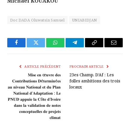
Michaël KOUAKOU
Doc DADA Oluwatsin Samuel
UNIABIDJAN
Facebook
Twitter
WhatsApp
Télégramme
Copier
E-
Le
mail
Lien
ARTICLE PRÉCÉDENT
PROCHAIN ARTICLE
𝐌𝐢𝐬𝐞 𝐞𝐧 œ𝐮𝐯𝐫𝐞 𝐝𝐞𝐬
23es Champ. D’Af : Les
𝐂𝐨𝐧𝐭𝐫𝐢𝐛𝐮𝐭𝐢𝐨𝐧𝐬 𝐃é𝐭𝐞𝐫𝐦𝐢𝐧é𝐞𝐬
folles ambitions des trois
𝐚𝐮 𝐧𝐢𝐯𝐞𝐚𝐮 𝐍𝐚𝐭𝐢𝐨𝐧𝐚𝐥 𝐞𝐭 𝐝𝐮 𝐏𝐥𝐚𝐧
locaux
𝐍𝐚𝐭𝐢𝐨𝐧𝐚𝐥 𝐝’𝐀𝐝𝐚𝐩𝐭𝐚𝐭𝐢𝐨𝐧 : 𝐋𝐞
𝐏𝐍𝐔𝐃 𝐚𝐩𝐩𝐮𝐢𝐞 𝐥𝐚 𝐂ô𝐭𝐞 𝐝’𝐈𝐯𝐨𝐢𝐫𝐞
𝐝𝐚𝐧𝐬 𝐥𝐚 𝐯𝐚𝐥𝐢𝐝𝐚𝐭𝐢𝐨𝐧 𝐝𝐞 𝐧𝐨𝐭𝐞𝐬
𝐜𝐨𝐧𝐜𝐞𝐩𝐭𝐮𝐞𝐥𝐥𝐞𝐬 𝐝𝐞 𝐩𝐫𝐨𝐣𝐞𝐭𝐬
𝐜𝐥𝐢𝐦𝐚𝐭