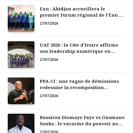
Eau : Abidjan accueillera le
premier Forum régional de l’Eau de
l’Afrique de l’Ouest
27/07/2026
UAT 2026 : la Côte d’Ivoire affirme
son leadership numérique en
Afrique
27/07/2026
PPA-CI : une vague de démissions
redessine la recomposition
politique
27/07/2026
Bassirou Diomaye Faye vs Ousmane
Sonko : le vacarme du pouvoir ne
doit pas faire oublier les liens de la
27/07/2026