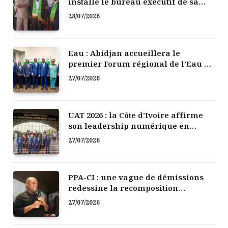
installe le bureau exécutif de sa
mutuelle de développement
28/07/2026
Eau : Abidjan accueillera le
premier Forum régional de l’Eau de
l’Afrique de l’Ouest
27/07/2026
UAT 2026 : la Côte d’Ivoire affirme
son leadership numérique en
Afrique
27/07/2026
PPA-CI : une vague de démissions
redessine la recomposition
politique
27/07/2026