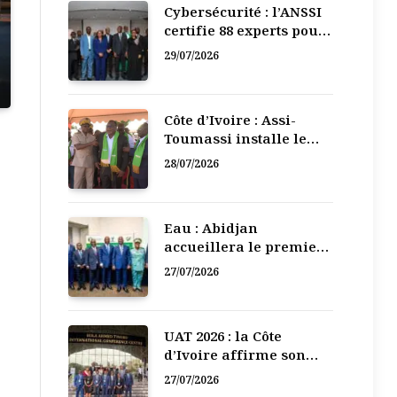
Cybersécurité : l’ANSSI
certifie 88 experts pour
renforcer la défense
29/07/2026
numérique de la Côte
d’Ivoire
Côte d’Ivoire : Assi-
Toumassi installe le
bureau exécutif de sa
28/07/2026
mutuelle de
développement
Eau : Abidjan
accueillera le premier
Forum régional de
27/07/2026
l’Eau de l’Afrique de
l’Ouest
UAT 2026 : la Côte
d’Ivoire affirme son
leadership numérique
27/07/2026
en Afrique