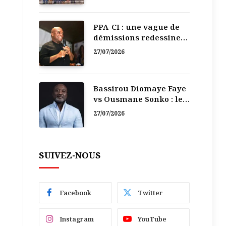
PPA-CI : une vague de
démissions redessine
la recomposition
27/07/2026
politique
Bassirou Diomaye Faye
vs Ousmane Sonko : le
vacarme du pouvoir ne
27/07/2026
doit pas faire oublier
les liens de la
Fraternité
SUIVEZ-NOUS
Facebook
Twitter
Instagram
YouTube