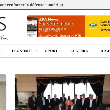
Cybersécurité : l’ANSSI certifie 88 experts pour renforcer la défense numérique de la Côte d’Ivoire
ÉCONOMIE
SPORT
CULTURE
HIG