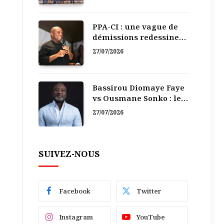
PPA-CI : une vague de
démissions redessine
la recomposition
27/07/2026
politique
Bassirou Diomaye Faye
vs Ousmane Sonko : le
vacarme du pouvoir ne
27/07/2026
doit pas faire oublier
les liens de la
Fraternité
SUIVEZ-NOUS
Facebook
Twitter
Instagram
YouTube