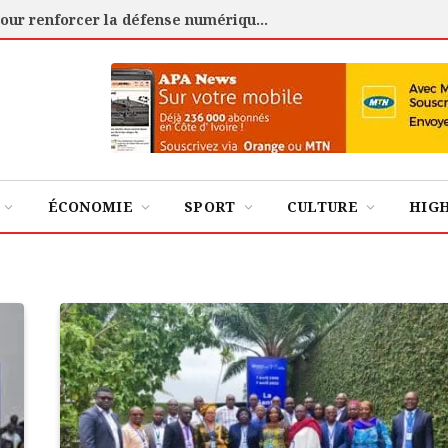
Cybersécurité : l’ANSSI certifie 88 experts pour renforcer la défense numérique de la Côte d’Ivoire
ÉCONOMIE
SPORT
CULTURE
HIG