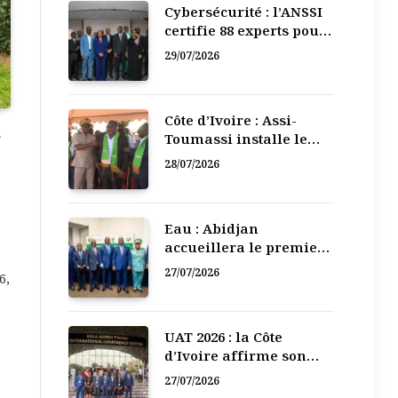
Cybersécurité : l’ANSSI
certifie 88 experts pour
renforcer la défense
29/07/2026
numérique de la Côte
d’Ivoire
Côte d’Ivoire : Assi-
s
Toumassi installe le
bureau exécutif de sa
28/07/2026
mutuelle de
développement
Eau : Abidjan
accueillera le premier
Forum régional de
27/07/2026
6,
l’Eau de l’Afrique de
l’Ouest
UAT 2026 : la Côte
d’Ivoire affirme son
leadership numérique
27/07/2026
en Afrique