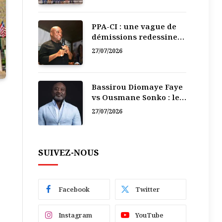
PPA-CI : une vague de
démissions redessine
la recomposition
27/07/2026
politique
Bassirou Diomaye Faye
vs Ousmane Sonko : le
vacarme du pouvoir ne
27/07/2026
doit pas faire oublier
les liens de la
Fraternité
SUIVEZ-NOUS
Facebook
Twitter
Instagram
YouTube