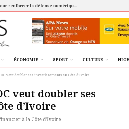
Cybersécurité : l’ANSSI certifie 88 experts pour renforcer la défense numérique de la Côte d’Ivoire
ÉCONOMIE
SPORT
CULTURE
HIG
IDC veut doubler ses investissements en Côte d’Ivoire
DC veut doubler ses
te d’Ivoire
inancier à la Côte d’Ivoire