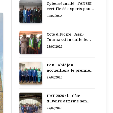
Cybersécurité : l’ANSSI
certifie 88 experts pour
renforcer la défense
29/07/2026
numérique de la Côte
d’Ivoire
Côte d’Ivoire : Assi-
Toumassi installe le
bureau exécutif de sa
28/07/2026
mutuelle de
développement
Eau : Abidjan
accueillera le premier
Forum régional de
27/07/2026
l’Eau de l’Afrique de
l’Ouest
UAT 2026 : la Côte
d’Ivoire affirme son
leadership numérique
27/07/2026
en Afrique