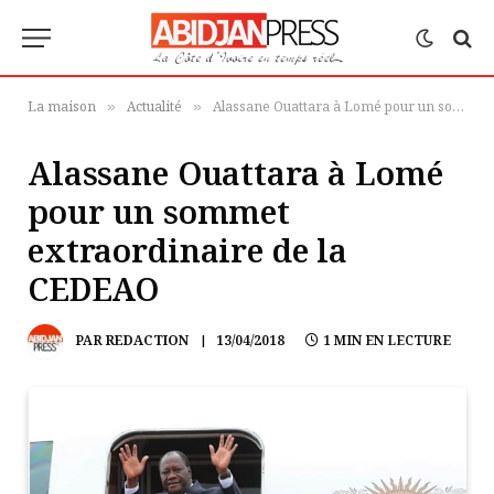
La maison
Actualité
Alassane Ouattara à Lomé pour un sommet extraordinaire de la CEDEAO
»
»
Alassane Ouattara à Lomé
pour un sommet
extraordinaire de la
CEDEAO
PAR
REDACTION
13/04/2018
1 MIN EN LECTURE