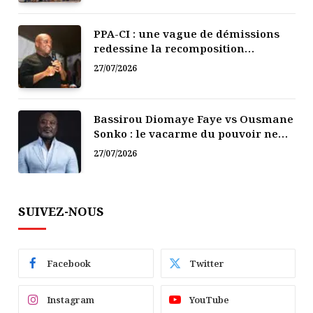
PPA-CI : une vague de démissions
redessine la recomposition
politique
27/07/2026
Bassirou Diomaye Faye vs Ousmane
Sonko : le vacarme du pouvoir ne
doit pas faire oublier les liens de la
27/07/2026
Fraternité
SUIVEZ-NOUS
Facebook
Twitter
Instagram
YouTube