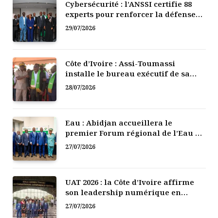
Cybersécurité : l’ANSSI certifie 88
experts pour renforcer la défense
numérique de la Côte d’Ivoire
29/07/2026
Côte d’Ivoire : Assi-Toumassi
installe le bureau exécutif de sa
mutuelle de développement
28/07/2026
Eau : Abidjan accueillera le
premier Forum régional de l’Eau de
l’Afrique de l’Ouest
27/07/2026
UAT 2026 : la Côte d’Ivoire affirme
son leadership numérique en
Afrique
27/07/2026