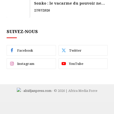
Sonko : le vacarme du pouvoir ne
doit pas faire oublier les liens de la
27/07/2026
Fraternité
SUIVEZ-NOUS
Facebook
Twitter
Instagram
YouTube
-
abidjanpress.com
- © 2026 | Africa Media Force