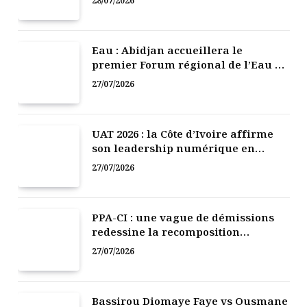
28/07/2026
Eau : Abidjan accueillera le
premier Forum régional de l’Eau de
l’Afrique de l’Ouest
27/07/2026
UAT 2026 : la Côte d’Ivoire affirme
son leadership numérique en
Afrique
27/07/2026
PPA-CI : une vague de démissions
redessine la recomposition
politique
27/07/2026
Bassirou Diomaye Faye vs Ousmane