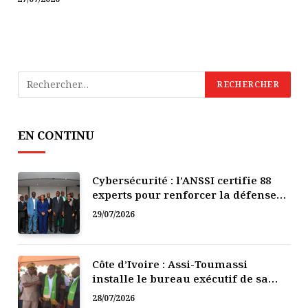
EN CONTINU
Cybersécurité : l’ANSSI certifie 88
experts pour renforcer la défense
numérique de la Côte d’Ivoire
29/07/2026
Côte d’Ivoire : Assi-Toumassi
installe le bureau exécutif de sa
mutuelle de développement
28/07/2026