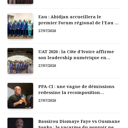
Eau : Abidjan accueillera le
premier Forum régional de l’Eau de
l’Afrique de l’Ouest
27/07/2026
UAT 2026 : la Côte d’Ivoire affirme
son leadership numérique en
Afrique
27/07/2026
PPA-CI : une vague de démissions
redessine la recomposition
politique
27/07/2026
Bassirou Diomaye Faye vs Ousmane
Sonko : le vacarme du pouvoir ne