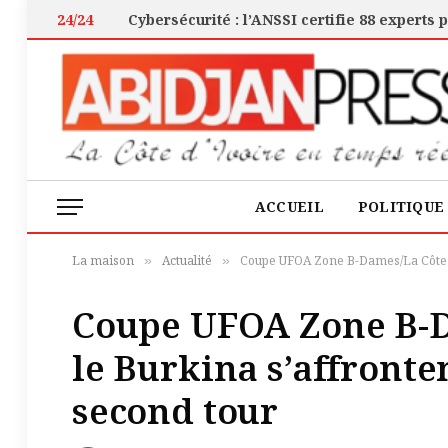
24/24
ACCUEIL
POLITIQUE
La maison
Actualité
Coupe UFOA Zone B-Dames/La Côte d’
»
»
Coupe UFOA Zone B-Da
le Burkina s’affronte
second tour