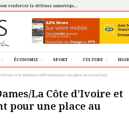
Cybersécurité : l’ANSSI certifie 88 experts pour renforcer la défense numérique de la Côte d’Ivoire
ÉCONOMIE
SPORT
CULTURE
HIG
Ivoire et le Burkina s’affrontent pour une place au second tour
mes/La Côte d’Ivoire et
nt pour une place au