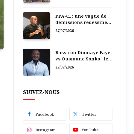
PPA-CI : une vague de
démissions redessine
la recomposition
27/07/2026
politique
Bassirou Diomaye Faye
vs Ousmane Sonko : le
vacarme du pouvoir ne
27/07/2026
doit pas faire oublier
les liens de la
Fraternité
SUIVEZ-NOUS
Facebook
Twitter
Instagram
YouTube