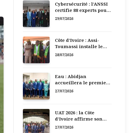
Cybersécurité : l’ANSSI
certifie 88 experts pour
renforcer la défense
29/07/2026
numérique de la Côte
d’Ivoire
Côte d’Ivoire : Assi-
Toumassi installe le
bureau exécutif de sa
28/07/2026
mutuelle de
développement
Eau : Abidjan
accueillera le premier
Forum régional de
27/07/2026
l’Eau de l’Afrique de
l’Ouest
UAT 2026 : la Côte
d’Ivoire affirme son
leadership numérique
27/07/2026
en Afrique