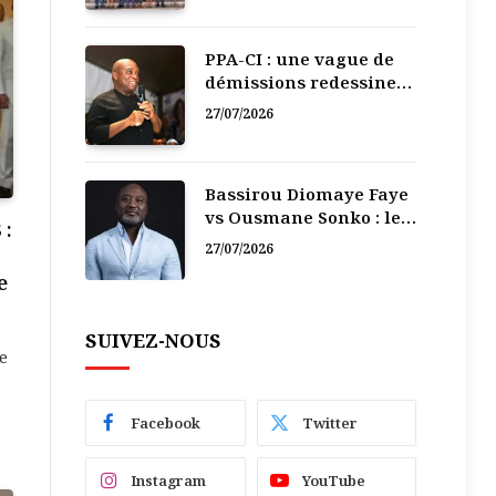
PPA-CI : une vague de
démissions redessine
la recomposition
27/07/2026
politique
Bassirou Diomaye Faye
vs Ousmane Sonko : le
 :
vacarme du pouvoir ne
27/07/2026
doit pas faire oublier
e
les liens de la
Fraternité
SUIVEZ-NOUS
e
Facebook
Twitter
Instagram
YouTube