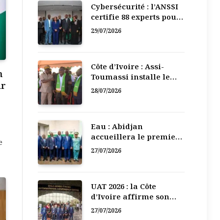
Cybersécurité : l’ANSSI
certifie 88 experts pour
renforcer la défense
29/07/2026
numérique de la Côte
d’Ivoire
Côte d’Ivoire : Assi-
m
Toumassi installe le
ur
bureau exécutif de sa
28/07/2026
mutuelle de
développement
Eau : Abidjan
accueillera le premier
e
Forum régional de
27/07/2026
l’Eau de l’Afrique de
l’Ouest
UAT 2026 : la Côte
d’Ivoire affirme son
leadership numérique
27/07/2026
en Afrique